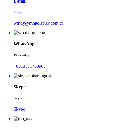
E-mail
E-mail
windy@mmtdisplay.com.cn
WhatsApp
WhatsApp
+8613531768903
Skype
Skype
Skype