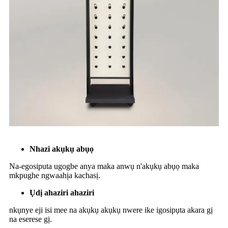
Nhazi akụkụ abụọ
Na-egosiputa ugogbe anya maka anwụ n'akụkụ abụọ maka
mkpughe ngwaahịa kachasị.
Ụdị ahaziri ahaziri
nkụnye eji isi mee na akụkụ akụkụ nwere ike igosipụta akara gị
na eserese gị.