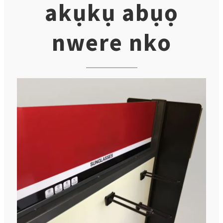
akụkụ abụọ
nwere nko