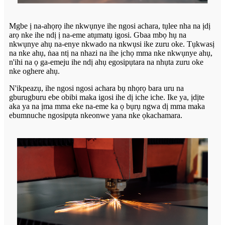
Mgbe ị na-ahọrọ ihe nkwụnye ihe ngosi achara, tụlee nha na ịdị
arọ nke ihe ndị ị na-eme atụmatụ igosi. Gbaa mbọ hụ na
nkwụnye ahụ na-enye nkwado na nkwụsi ike zuru oke. Tụkwasị
na nke ahụ, ṅaa ntị na nhazi na ihe ịchọ mma nke nkwụnye ahụ,
n'ihi na ọ ga-emeju ihe ndị ahụ egosipụtara na nhụta zuru oke
nke oghere ahụ.
N'ikpeazụ, ihe ngosi ngosi achara bụ nhọrọ bara uru na
gburugburu ebe obibi maka igosi ihe dị iche iche. Ike ya, ịdịte
aka ya na ịma mma eke na-eme ka ọ bụrụ ngwa dị mma maka
ebumnuche ngosipụta nkeonwe yana nke ọkachamara.