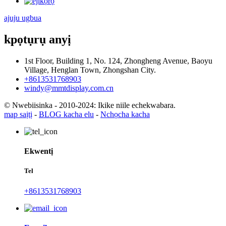
ajuju ugbua
kpọtụrụ anyị
1st Floor, Building 1, No. 124, Zhongheng Avenue, Baoyu
Village, Henglan Town, Zhongshan City.
+8613531768903
windy@mmtdisplay.com.cn
© Nwebiisinka - 2010-2024: Ikike niile echekwabara.
map saịtị
-
BLOG kacha elu
-
Nchọcha kacha
Ekwentị
Tel
+8613531768903