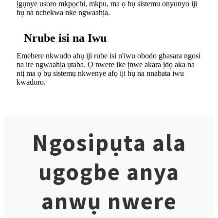
ịgụnye usoro mkpọchi, mkpu, ma ọ bụ sistemu onyunyo iji
hụ na nchekwa nke ngwaahịa.
Nrube isi na Iwu
Emebere nkwudo ahụ iji rube isi n'iwu obodo gbasara ngosi
na ire ngwaahịa ụtaba. Ọ nwere ike ịnwe akara ịdọ aka na
ntị ma ọ bụ sistemụ nkwenye afọ iji hụ na nnabata iwu
kwadoro.
Ngosipụta ala
ugogbe anya
anwụ nwere