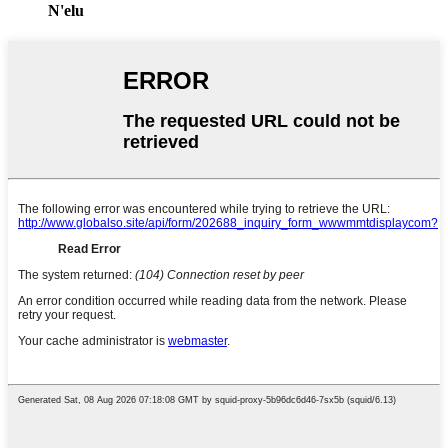
N'elu