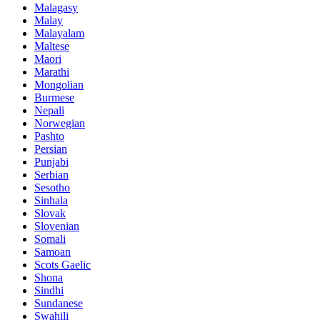
Malagasy
Malay
Malayalam
Maltese
Maori
Marathi
Mongolian
Burmese
Nepali
Norwegian
Pashto
Persian
Punjabi
Serbian
Sesotho
Sinhala
Slovak
Slovenian
Somali
Samoan
Scots Gaelic
Shona
Sindhi
Sundanese
Swahili