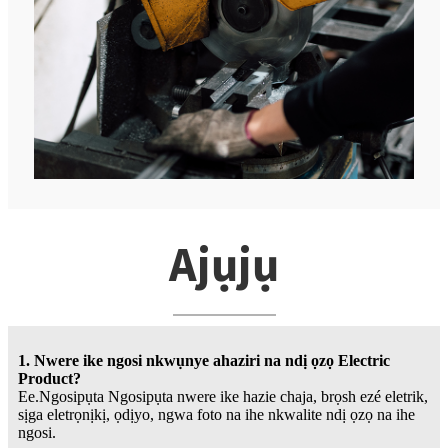
Ajụjụ
1. Nwere ike ngosi nkwụnye ahaziri na ndị ọzọ Electric
Product
?
Ee.Ngosipụta Ngosipụta nwere ike hazie chaja, brọsh ezé eletrik,
sịga eletrọnịkị, ọdịyo, ngwa foto na ihe nkwalite ndị ọzọ na ihe
ngosi.